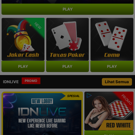
PLAY
NEW
PLAY
PLAY
PLAY
PROMO
IDNLIVE
Lihat Semua
PROMO
SPESIAL