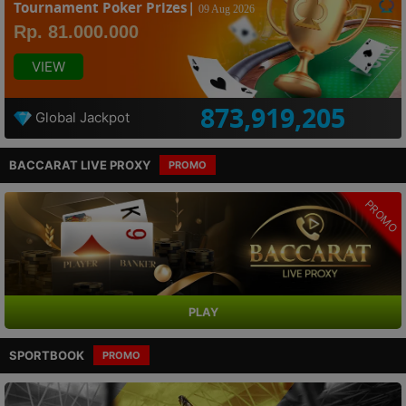
Tournament Poker Prizes|
09 Aug 2026
Rp. 81.000.000
VIEW
873,919,205
Global Jackpot
BACCARAT LIVE PROXY
PROMO
PROMO
PLAY
SPORTBOOK
PROMO