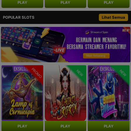
PLAY
PLAY
PLAY
POPULAR SLOTS
Lihat Semua
PROMO
NEW
NEW
PLAY
PLAY
PLAY